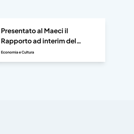
Presentato al Maeci il
Rapporto ad interim del
Tavolo di Lavoro per
Economia e Cultura
l’Internazionalizzazione delle
Imprese nel settore delle
Biotecnologie