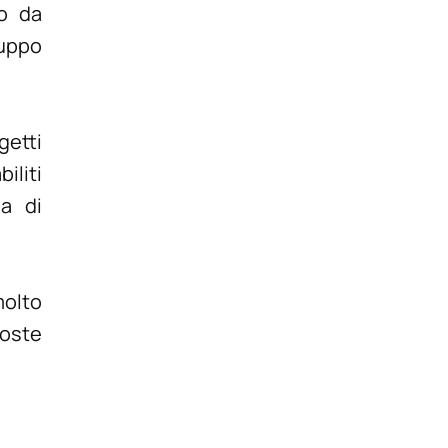
to da
luppo
getti
iliti
ia di
molto
poste