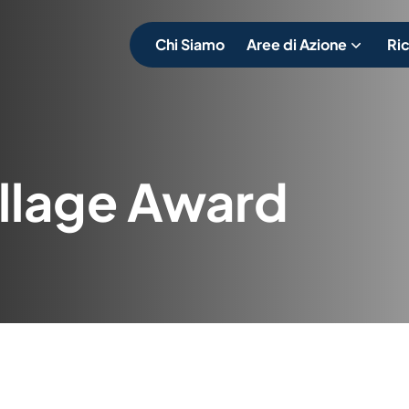
Chi Siamo
Aree di Azione
Ric
illage Award