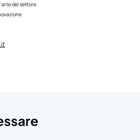
’arte del settore
nnovazione
it
k
In
essare