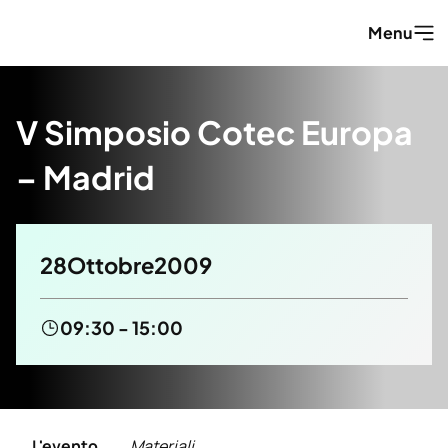
Vai al contenuto
Menu
V Simposio Cotec Europa
– Madrid
28
Ottobre
2009
09:30 - 15:00
Titolo Tablist
L'evento
Materiali